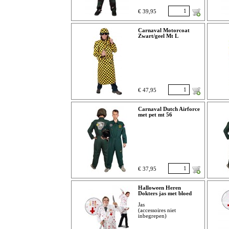
€ 39,95
Carnaval Motorcoat
Zwart/geel Mt L
€ 47,95
Carnaval Dutch Airforce
met pet mt 56
€ 37,95
Halloween Heren
Dokters jas met bloed
Jas
(accessoires niet
inbegrepen)