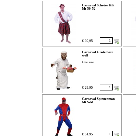
Carnaval Schotse Kilt
Mt 50-52
€ 29,95
Carnaval Grote boze
wolf
One size
€ 29,95
Carnaval Spinnenman
Mt S-M
€ 34,95