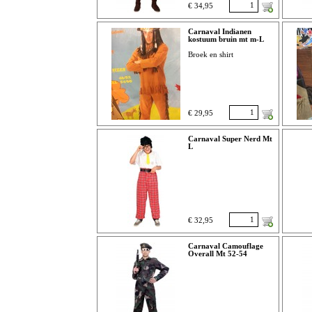
€ 34,95
Carnaval Indianen
kostuum bruin mt m-L
Broek en shirt
€ 29,95
Carnaval Super Nerd Mt
L
€ 32,95
Carnaval Camouflage
Overall Mt 52-54