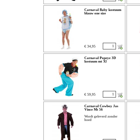
Carnaval Baby kostuum
blauw one size
€ 34,95
Carnaval Popeye 3D
kostuum mt Xl
€ 59,95
Carnaval Cowboy Jas
Vince Mt 56
Wordt geleverd zonder
hoed